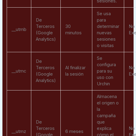
sesiones.
Se usa
De
para
Terceros
30
determinar
No
__utmb
(Google
minutos
nuevas
Exe
Analytics)
sesiones
o visitas
Se
De
configura
Terceros
Al finalizar
No
__utmc
para su
(Google
la sesión
Exe
uso con
Analytics)
Urchin
Almacena
el origen o
la
campaña
De
que
Terceros
explica
No
__utmz
6 meses
(Google
cómo el
Exe